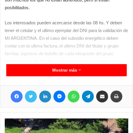
posibilitados.
Los interesados pueden acercarse desde las 08 hs. Y deben
tener el celular y el ultimo ejemplar del DNI para la validación de
MI ARGENTINA. En el caso del subsidio energético deben
contar con la ultima factura, el ultimo DNI del titular y grupo
familiar, ingresos de bolsillo de cada integrante del grupo
familiar mayor de 18 años, correo electrónico y celular activo.
Mostrar más
Facebook
Twitter
LinkedIn
Messenger
WhatsApp
Telegram
Compartir por correo electrónico
Imprimir