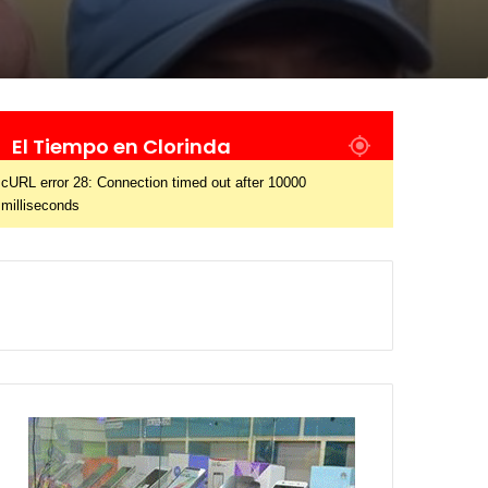
El Tiempo en Clorinda
cURL error 28: Connection timed out after 10000
milliseconds