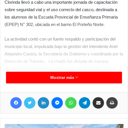
Clorinda llevó a cabo una importante jornada de capacitación
sobre seguridad vial y el uso correcto del casco, destinada a
los alumnos de la Escuela Provincial de Enseñanza Primaria
(EPEP) N° 302, ubicada en el barrio El Porteño Norte.
​La actividad contó con un fuerte respaldo y participación del
municipio local, impulsada bajo la gestión del Intendente Ariel
Alejandro Caniza, la Secretaría de Gobierno y coordinada por la
Dirección de Tránsito, . La charla fue dictada de manera
didáctica por el personal especializado de dicha dirección,
logrando una excelente recepción por parte de los niños y el
Mostrar más
cuerpo docente.
Facebook
Twitter
LinkedIn
Messenger
WhatsApp
Telegram
Compartir por correo electrónico
Imprimir
SEMBRANDO CONCIENCIA PARA EL FUTURO
​Este tipo de iniciativas resultan fundamentales para el
desarrollo de la comunidad. Al respecto, las autoridades
destacaron el valor de llegar a los establecimientos educativos: