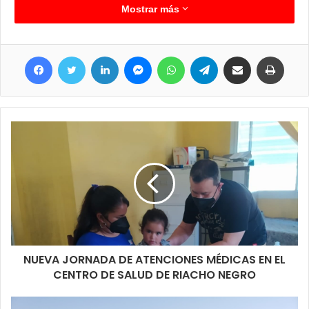
Mostrar más
Facebook
Twitter
LinkedIn
Messenger
WhatsApp
Telegram
Compartir por correo electrónico
Imprimir
Tras la entonación de los Himnos Nacional Argentino e Himno
Marcha a Formosa, se procedió a la colocación de una ofrenda
floral en memoria del Gral. San Martín, seguidamente desde la
Dirección de Cultura del municipio clorindense se presentó un
NUEVA JORNADA DE ATENCIONES MÉDICAS EN EL
cuadro alegórico a la fecha con lo que se dio por concluido este
CENTRO DE SALUD DE RIACHO NEGRO
sencillo y breve acto para recordar a este prócer.