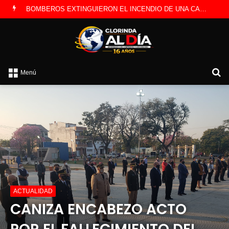
LA POLICÍA INVESTIGA ROBO A CAMBISTA OCURRIDO ESTE JUEVES
B
Menú
p
ACTUALIDAD
CANIZA ENCABEZO ACTO