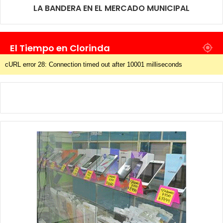
LA BANDERA EN EL MERCADO MUNICIPAL
En todos los casos, los detenidos fueron alojados en celdas;
mientras que la cocaína, la motocicleta y le horno eléctrico
quedaron a disposición de la Justicia provincial.
El Tiempo en Clorinda
cURL error 28: Connection timed out after 10001 milliseconds