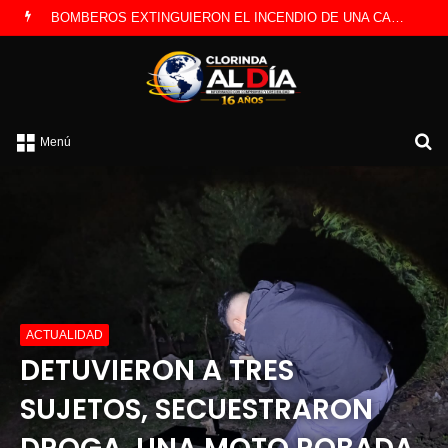
LA POLICÍA INVESTIGA ROBO A CAMBISTA OCURRIDO ESTE JUEVES
B
Menú
p
ACTUALIDAD
DETUVIERON A TRES
SUJETOS, SECUESTRARON