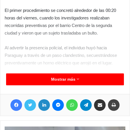
El primer procedimiento se concretó alrededor de las 00:20
horas del viernes, cuando los investigadores realizaban
recorridas preventivas por el barrio Centro de la segunda
ciudad y vieron que un sujeto trasladaba un bulto.
Al advertir la presencia policial, el individuo huyó hacia
Paraguay a través de un paso clandestino, secuestrándose
preventivamente un horno eléctrico que arrojó en el lugar.
Horas más tarde, alrededor de las 1:50, en inmediaciones de
Mostrar más
las calles Azcuénaga y México del barrio Toba, los policías
aprehendieron a un sujeto imputado en una causa por
Facebook
Twitter
LinkedIn
Messenger
WhatsApp
Telegram
Compartir por correo electrónico
Imprimir
“Lesiones y amenazas”.
Por otra parte, los policías detuvieron a un sujeto en el sector
de barrera, entre Santa Fe y Mendoza, y secuestraron los