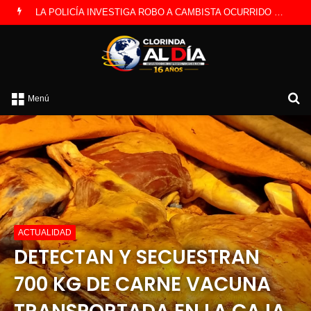
PREOCUPACIÓN POR MOTOS QUE CIRCULAN SIN ILUMINACIÓN
B
Menú
p
ACTUALIDAD
DETECTAN Y SECUESTRAN
700 KG DE CARNE VACUNA