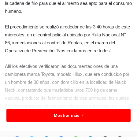
la cadena de frio para que el alimento sea apto para el consumo
humano.
El procedimiento se realizó alrededor de las 3.40 horas de este
miércoles, en el control policial ubicado por Ruta Nacional N°
86, inmediaciones al control de Rentas, en el marco del
Operativo de Prevención “Nos cuidamos entre todos”.
Allí los efectivos verificaron las documentaciones de una
camioneta marca Toyota, modelo Hilux, que era conducido por
un hombre de 38 años, con domicilio en la localidad de Naick
Neck, constatando que trasladaba unos 700 kg de carne
vacuna, producto del faenamiento de tres animales, las cuales
eran transportadas sin las condiciones de salubridad, no
respetando la cadena de frío y en un vehículo no apto para el
Mostrar más
transporte del alimento.
Facebook
Twitter
LinkedIn
Messenger
WhatsApp
Telegram
Compartir por correo electrónico
Imprimir