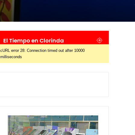
El Tiempo en Clorinda
cURL error 28: Connection timed out after 10000
milliseconds