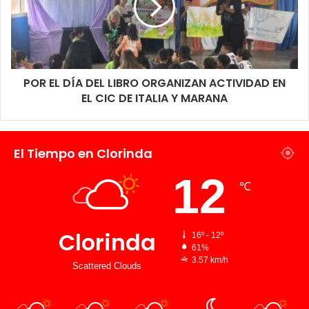
POR EL DÍA DEL LIBRO ORGANIZAN ACTIVIDAD EN
EL CIC DE ITALIA Y MARANA
El Tiempo en Clorinda
12
℃
Clorinda
16º - 12º
61%
3.57 km/h
Scattered Clouds