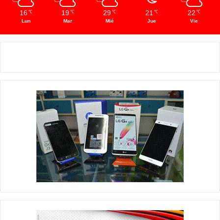
16
19
29
21
22
℃
℃
℃
℃
℃
Lun
Mar
Mié
Jue
Vie