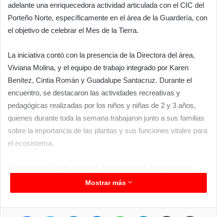
adelante una enriquecedora actividad articulada con el CIC del
Porteño Norte, específicamente en el área de la Guardería, con
el objetivo de celebrar el Mes de la Tierra.
La iniciativa contó con la presencia de la Directora del área,
Viviana Molina, y el equipo de trabajo integrado por Karen
Benítez, Cintia Román y Guadalupe Santacruz. Durante el
encuentro, se destacaron las actividades recreativas y
pedagógicas realizadas por los niños y niñas de 2 y 3 años,
quienes durante toda la semana trabajaron junto a sus familias
sobre la importancia de las plantas y sus funciones vitales para
el ecosistema.
Como parte de este proceso de aprendizaje, los pequeños
fabricaron plantines reciclados y vivieron un emotivo momento
Mostrar más
al compartir plantas con sus pares y docentes. Por su parte, el
equipo del Vivero Municipal acompañó la jornada con juegos y
Facebook
Twitter
LinkedIn
Messenger
WhatsApp
Telegram
Compartir por correo electrónico
Imprimir