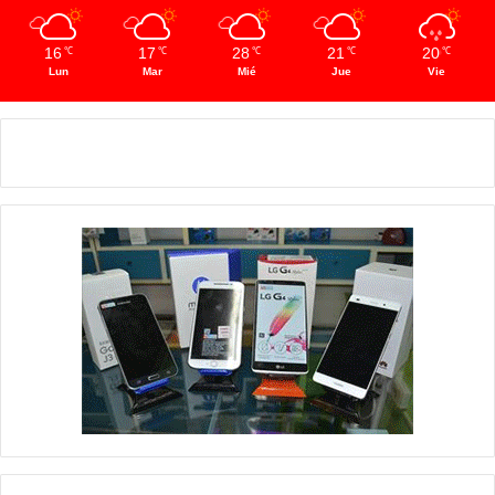
16
17
28
21
20
℃
℃
℃
℃
℃
Lun
Mar
Mié
Jue
Vie