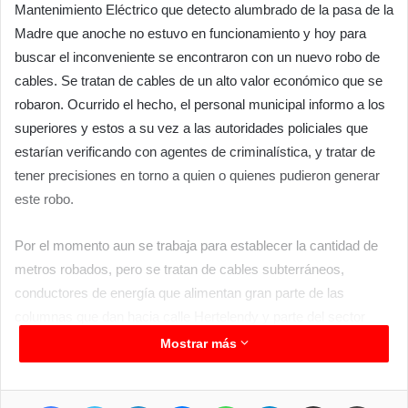
Mantenimiento Eléctrico que detecto alumbrado de la pasa de la
Madre que anoche no estuvo en funcionamiento y hoy para
buscar el inconveniente se encontraron con un nuevo robo de
cables. Se tratan de cables de un alto valor económico que se
robaron. Ocurrido el hecho, el personal municipal informo a los
superiores y estos a su vez a las autoridades policiales que
estarían verificando con agentes de criminalística, y tratar de
tener precisiones en torno a quien o quienes pudieron generar
este robo.
Por el momento aun se trabaja para establecer la cantidad de
metros robados, pero se tratan de cables subterráneos,
conductores de energía que alimentan gran parte de las
columnas que dan hacia calle Hertelendy y parte del sector
interior de este espacio público.
Mostrar más
Facebook
Twitter
LinkedIn
Messenger
WhatsApp
Telegram
Compartir por correo electrónico
Imprimir