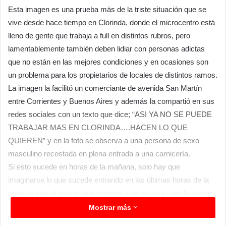
Esta imagen es una prueba más de la triste situación que se
vive desde hace tiempo en Clorinda, donde el microcentro está
lleno de gente que trabaja a full en distintos rubros, pero
lamentablemente también deben lidiar con personas adictas
que no están en las mejores condiciones y en ocasiones son
un problema para los propietarios de locales de distintos ramos.
La imagen la facilitó un comerciante de avenida San Martín
entre Corrientes y Buenos Aires y además la compartió en sus
redes sociales con un texto que dice; “ASI YA NO SE PUEDE
TRABAJAR MAS EN CLORINDA….HACEN LO QUE
QUIEREN” y en la foto se observa a una persona de sexo
masculino recostada en plena entrada a una carnicería.
Si esto sucede en horas de la mañana, solo hay que
imaginarse lo que sucede entrando en las últimas horas de la
tarde, donde el movimiento merma, comienza a caer la noche y
estas personas se apoderan de la zona del microcentro y
Mostrar más
principalmente la avenida Paseo Costanero a lo largo de gran