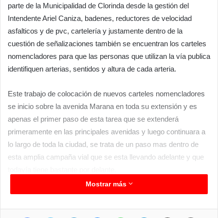
parte de la Municipalidad de Clorinda desde la gestión del
Intendente Ariel Caniza, badenes, reductores de velocidad
asfalticos y de pvc, cartelería y justamente dentro de la
cuestión de señalizaciones también se encuentran los carteles
nomencladores para que las personas que utilizan la vía publica
identifiquen arterias, sentidos y altura de cada arteria.
Este trabajo de colocación de nuevos carteles nomencladores
se inicio sobre la avenida Marana en toda su extensión y es
apenas el primer paso de esta tarea que se extenderá
primeramente en las principales avenidas y luego continuara a
lo largo de toda la ciudad, se trata de un paso mas dentro de
esta amplia campaña vial que se esta llevando adelante y que
todavía tiene bastante por delante.
Mostrar más
Facebook
Twitter
LinkedIn
Messenger
WhatsApp
Telegram
Compartir por correo electrónico
Imprimir