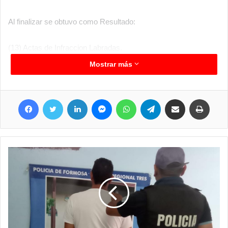
Al finalizar se obtuvo como Resultado:
(13) Actas de Infraccion Labradas.
Por conducir en estado de Ebriedad
Mostrar más
Alcotest positivos.
Facebook
Twitter
LinkedIn
Messenger
WhatsApp
Telegram
Compartir por correo electrónico
Imprim
(10) Licencia Retenida.
(32) Pruebas de Alometro.
Durante la jornada nocturna no se registraron accientes de
tránsito graves.