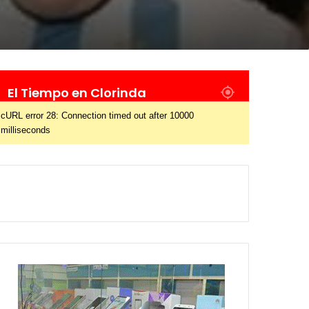
El Tiempo en Clorinda
cURL error 28: Connection timed out after 10000
milliseconds