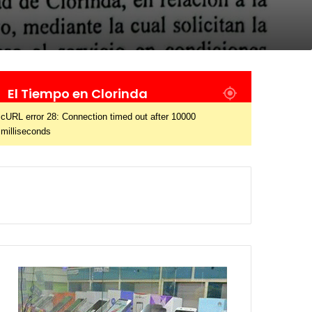
El Tiempo en Clorinda
cURL error 28: Connection timed out after 10000
milliseconds