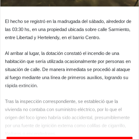
El hecho se registró en la madrugada del sábado, alrededor de
las 03:30 hs, en una propiedad ubicada sobre calle Sarmiento,
entre Libertad y Hertelendy, en el barrio Centro.
Al arribar al lugar, la dotación constató el incendio de una
habitación que sería utilizada ocasionalmente por personas en
situación de calle. De manera inmediata se procedió al ataque
al fuego mediante una línea de primeros auxilios, logrando su
rápida extinción.
Tras la inspección correspondiente, se estableció que la
vivienda no contaba con suministro eléctrico, por lo que el
origen del foco ígneo habría sido accidental, presumiblemente
por una fuente de ignición externa como colillas de cigarrillo,
fósforos o encendedores.