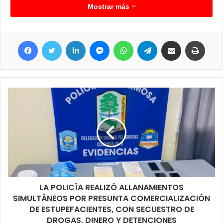
Mostrar más
No se registraron personas lesionadas, reportándose
únicamente daños materiales parciales en el sector afectado.
Facebook
Twitter
LinkedIn
Messenger
WhatsApp
Telegram
Compartir por correo electrónico
Imprimir
LA POLICÍA REALIZÓ ALLANAMIENTOS
SIMULTÁNEOS POR PRESUNTA COMERCIALIZACIÓN
DE ESTUPEFACIENTES, CON SECUESTRO DE
DROGAS, DINERO Y DETENCIONES