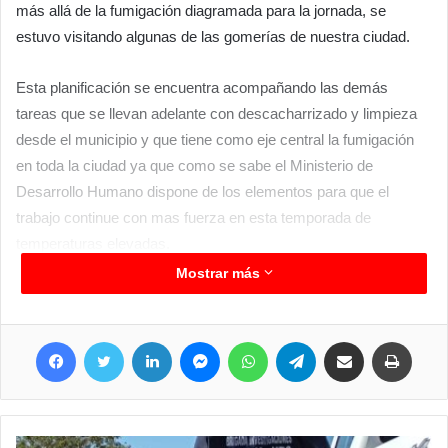
más allá de la fumigación diagramada para la jornada, se
estuvo visitando algunas de las gomerías de nuestra ciudad.
Esta planificación se encuentra acompañando las demás
tareas que se llevan adelante con descacharrizado y limpieza
desde el municipio y que tiene como eje central la fumigación
en toda la ciudad ya que como se sabe el Ministerio de
Desarrollo Humano dispone de los elementos para que el
trabajo continue con mas fuerza en esta temporada de
temperaturas elevadas.
Mostrar más
Facebook
Twitter
LinkedIn
Messenger
WhatsApp
Telegram
Compartir por correo electrónico
Imprimir