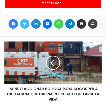
con recomendaciones de partes de los técnicos, evaluando
Mostrar más
posibles asistencias ya sea con elementos e insumos que
actualmente brindan estas instituciones. También se entregaron
Facebook
Twitter
LinkedIn
Messenger
WhatsApp
Telegram
Compartir por correo electrónico
Imprim
puntualmente a productores Bio-insumos de fungicidas que se
está promoviendo la elaboración y ensayos nivel provincial en
la planta Bio-Form. Este es un producto orgánico que combate
a ciertos hongos patógenos de los cultivos y sumado a esto
tiene otros beneficios que es mejorar la calidad de los cultivos.
RAPIDO ACCIONAR POLICIAL PARA SOCORRER A
CIUDADANA QUE HABRIA INTENTADO QUITARSE LA
VIDA