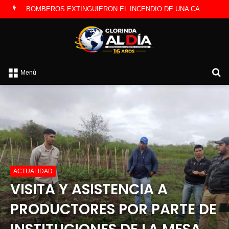
BOMBEROS EXTINGUIERON EL INCENDIO DE UNA CAMIONETA Y DETERMINARON QUE FUE POR UNA FALLA ELÉCTRICA
B
Menú
po
ACTUALIDAD
VISITA Y ASISTENCIA A
PRODUCTORES POR PARTE DE