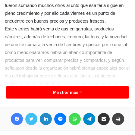
fueron sumando muchos otros al unto que esa feria sigue en
pleno crecimiento y por ello cada viernes es un punto de
encuentro con buenos precios y productos frescos.
Este viernes habrá venta de gas en garrafas, productos
cárnicos, además de lechones, cordero, lácteos, y la novedad
de que se sumará la venta de fiambres y quesos por lo que tal
como mencionáramos habrá un abanico importante de
productos para ver, comparar precios y comprarlos, y según
señalaron desde la organización habrá ofertas especiales por el
día del trabajador que se celebra este lunes, la feria está
habilitada desde las 06:30 hs. en adelante en el playón Jin
González.
Mostrar más
Facebook
Twitter
LinkedIn
Messenger
WhatsApp
Telegram
Compartir por correo electrónico
Imprim