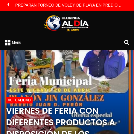
EL CIC SE LLENA DE ARTE ESTE VIERNES POR LA MAÑANA
B
Menú
po
ACTUALIDAD
VIERNES DE FERIA CON
DIFERENTES PRODUCTOS A