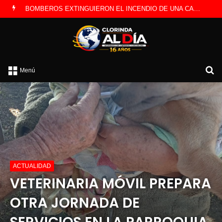
LA POLICÍA INVESTIGA ROBO A CAMBISTA OCURRIDO ESTE JUEVES
B
Menú
p
ACTUALIDAD
VETERINARIA MÓVIL PREPARA
OTRA JORNADA DE