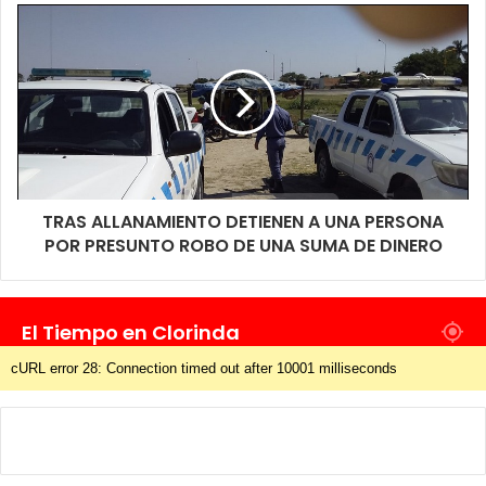
chicos del barrio para seguir las recomendaciones sanitarias y
evitar aglomeraciones, y si bien cuentan con algunos
elementos están pidiendo a la comunidad si pueden ayudar con
lo que les quede a mano, inclusive con cosas que no estén
ligadas a lo que sería la merienda, bien podría ser abrigos,
calzados y prendas en general que puedan distribuirse entre
quienes se vayan acercando.
TRAS ALLANAMIENTO DETIENEN A UNA PERSONA
Este es un grupo de vecinos de Clorinda que solo tiene ganas
POR PRESUNTO ROBO DE UNA SUMA DE DINERO
de ayudar, no están involucrados sectores políticos y se trata
de una iniciativa de vecinos solidarios, para que la comunidad
toda pueda ayudar tienen disponibles números de teléfonos a
El Tiempo en Clorinda
los cuales la gente puede comunicarse e informar lo que tienen
cURL error 28: Connection timed out after 10001 milliseconds
y coordinar el retiro de los mismos. Los números de contacto
son los siguientes; 3718656923 Alejandra, 3718511642 fer y
3718499418 Milena. Gestos solidarios como este son dignos
de acompañar y que en este caso busca llegar a los niños