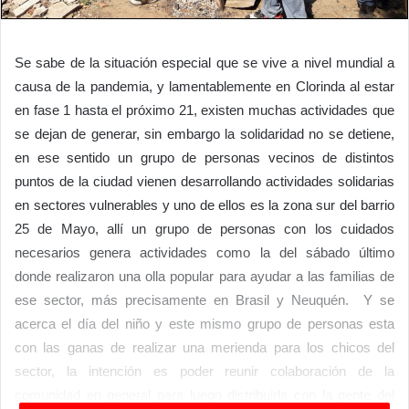
Se sabe de la situación especial que se vive a nivel mundial a
causa de la pandemia, y lamentablemente en Clorinda al estar
en fase 1 hasta el próximo 21, existen muchas actividades que
se dejan de generar, sin embargo la solidaridad no se detiene,
en ese sentido un grupo de personas vecinos de distintos
puntos de la ciudad vienen desarrollando actividades solidarias
en sectores vulnerables y uno de ellos es la zona sur del barrio
25 de Mayo, allí un grupo de personas con los cuidados
necesarios genera actividades como la del sábado último
donde realizaron una olla popular para ayudar a las familias de
ese sector, más precisamente en Brasil y Neuquén. Y se
acerca el día del niño y este mismo grupo de personas esta
con las ganas de realizar una merienda para los chicos del
sector, la intención es poder reunir colaboración de la
comunidad en general para luego distribuirla con la gente del