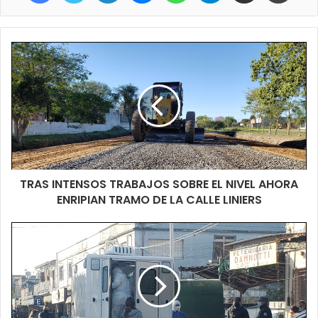
organicen de una mejor manera y evitar que tantos vecinos
estén reunidos, a pesar de la distancia social, no todos la
cumplen y estamos en un momento delicado para nuestro
barrio principalmente, no nos podemos relajar” decía Cesar,
vecino del Porteño Norte quien marco un detalle no menor y su
preocupación justamente por tener un familiar entre los de
factor de riesgo y lo que no quiere es que estas aglomeraciones
luego puedan llegar a dejar resultados que lamentemos todos.
TRAS INTENSOS TRABAJOS SOBRE EL NIVEL AHORA
ENRIPIAN TRAMO DE LA CALLE LINIERS