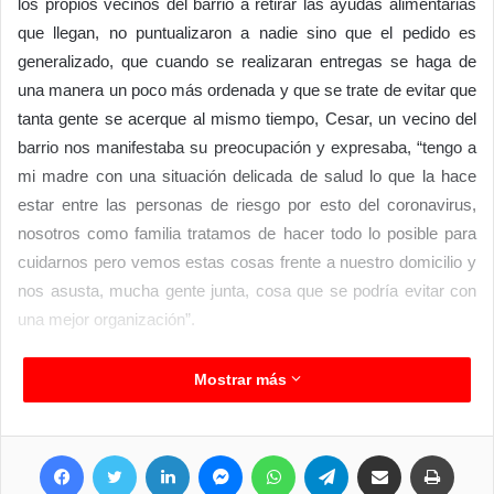
los propios vecinos del barrio a retirar las ayudas alimentarias
que llegan, no puntualizaron a nadie sino que el pedido es
generalizado, que cuando se realizaran entregas se haga de
una manera un poco más ordenada y que se trate de evitar que
tanta gente se acerque al mismo tiempo, Cesar, un vecino del
barrio nos manifestaba su preocupación y expresaba, “tengo a
mi madre con una situación delicada de salud lo que la hace
estar entre las personas de riesgo por esto del coronavirus,
nosotros como familia tratamos de hacer todo lo posible para
cuidarnos pero vemos estas cosas frente a nuestro domicilio y
nos asusta, mucha gente junta, cosa que se podría evitar con
una mejor organización”.
“No estamos en desacuerdo con las ayudas, al contrario, bien y
Mostrar más
gracias a cada uno de los que ayudan sean políticos,
educadores, organizaciones sociales, comerciantes o cualquier
Facebook
Twitter
LinkedIn
Messenger
WhatsApp
Telegram
Compartir por correo electrónico
Imprimir
otro vecino de Clorinda, a todos muchísimas gracias pero lo
que planteamos un grupo de vecinos es que esas entregas se