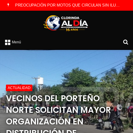
PREOCUPACIÓN POR MOTOS QUE CIRCULAN SIN ILUMINACIÓN
B
Menú
p
ACTUALIDAD
VECINOS DEL PORTEÑO
NORTE SOLICITAN MAYOR
ORGANIZACIÓN EN