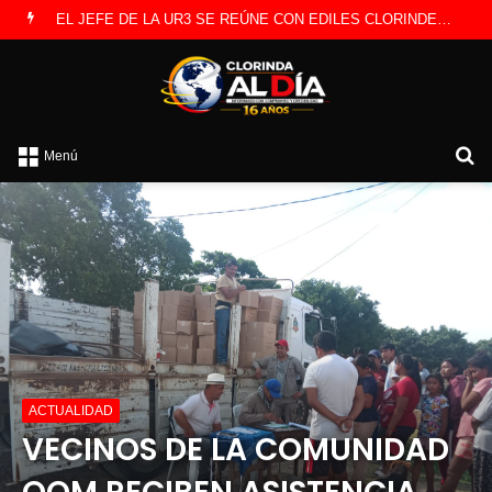
LANZAN INSCRIPCIONES PARA COMPETENCIA DE PESCA EN COSTAS DEL RÍO PARAGUAY
B
Menú
p
ACTUALIDAD
VECINOS DE LA COMUNIDAD