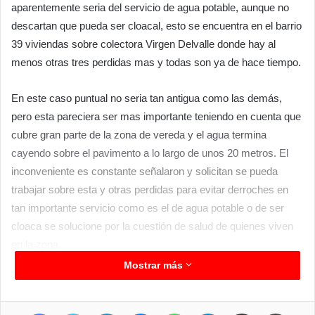
aparentemente seria del servicio de agua potable, aunque no
descartan que pueda ser cloacal, esto se encuentra en el barrio
39 viviendas sobre colectora Virgen Delvalle donde hay al
menos otras tres perdidas mas y todas son ya de hace tiempo.
En este caso puntual no seria tan antigua como las demás,
pero esta pareciera ser mas importante teniendo en cuenta que
cubre gran parte de la zona de vereda y el agua termina
cayendo sobre el pavimento a lo largo de unos 20 metros. El
inconveniente es constante señalaron y solicitan se pueda
trabajar sobre esta y otras perdidas para evitar derroches en
tan importante servicio como es el de agua potable o de ser
cloaca se solucione por la cuestión de salud de quienes viven
en la zona.
Mostrar más
Facebook
Twitter
LinkedIn
Messenger
WhatsApp
Telegram
Compartir por correo electrónico
Imprimir