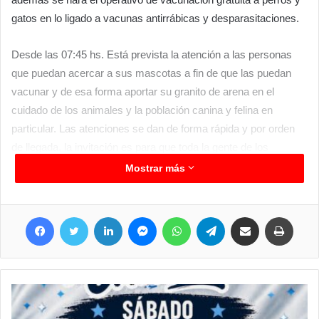
gatos en lo ligado a vacunas antirrábicas y desparasitaciones.
Desde las 07:45 hs. Está prevista la atención a las personas
que puedan acercar a sus mascotas a fin de que las puedan
vacunar y de esa forma aportar su granito de arena en el
cuidado de los animales y la población canina y felina en
particular. Las atenciones se dan de forma rápida y por orden
de llegada, la invitación es para que toda la gente de los
alrededores principalmente puedan acercarse a aprovechar
Mostrar más
esta campaña.
Facebook
Twitter
LinkedIn
Messenger
WhatsApp
Telegram
Compartir por correo electrónico
Imprimir