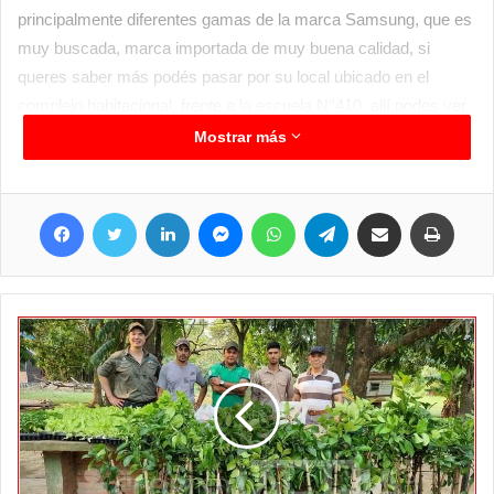
principalmente diferentes gamas de la marca Samsung, que es
muy buscada, marca importada de muy buena calidad, si
queres saber más podés pasar por su local ubicado en el
complejo habitacional, frente a la escuela N°410, allí podes ver
todos los equipos, pero también otros artículos que podes
Mostrar más
tenerlos en cuenta para regalarle a mama en su día.
Facebook
Twitter
LinkedIn
Messenger
WhatsApp
Telegram
Compartir por correo electrónico
Imprim