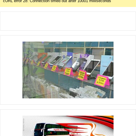
cURL error 28: Connection timed out after 10001 milliseconds