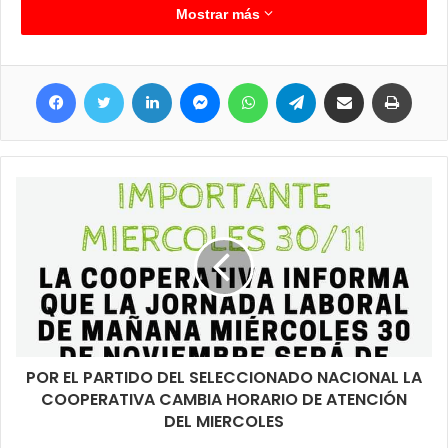
importante hasta tanto los agentes de criminalística culminaran
Mostrar más
con las tareas pertinentes, así mismo trascendió que se
encontró en el lugar un casco protector. Personal interviniente
Facebook
Twitter
LinkedIn
Messenger
WhatsApp
Telegram
Compartir por correo electrónico
Imprim
pudo confirmar que la persona fallecida se trataba de Gladis
Villamayor de 60 años, en tanto que su acompañante se trataba
de Heriberta Villamayor de 67 años que estaba siendo asistida
en el nosocomio clorindense ya que presentaba lesiones en la
cabeza y otras partes del cuerpo.
POR EL PARTIDO DEL SELECCIONADO NACIONAL LA
COOPERATIVA CAMBIA HORARIO DE ATENCIÓN
DEL MIERCOLES