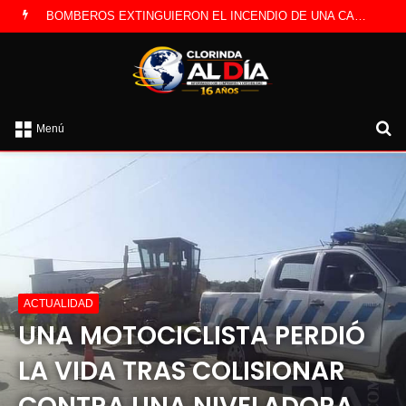
LA POLICÍA INVESTIGA ROBO A CAMBISTA OCURRIDO ESTE JUEVES
B
Menú
po
ACTUALIDAD
UNA MOTOCICLISTA PERDIÓ
LA VIDA TRAS COLISIONAR