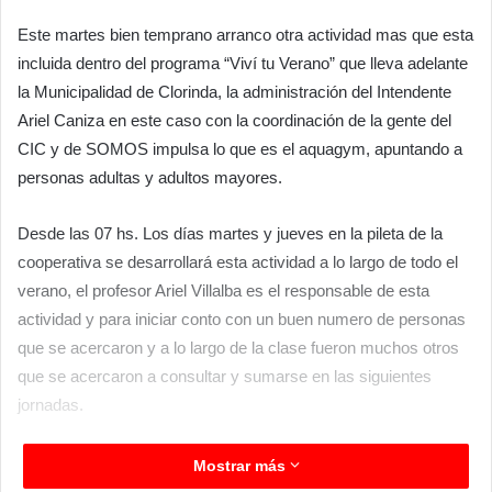
Este martes bien temprano arranco otra actividad mas que esta
incluida dentro del programa “Viví tu Verano” que lleva adelante
la Municipalidad de Clorinda, la administración del Intendente
Ariel Caniza en este caso con la coordinación de la gente del
CIC y de SOMOS impulsa lo que es el aquagym, apuntando a
personas adultas y adultos mayores.
Desde las 07 hs. Los días martes y jueves en la pileta de la
cooperativa se desarrollará esta actividad a lo largo de todo el
verano, el profesor Ariel Villalba es el responsable de esta
actividad y para iniciar conto con un buen numero de personas
que se acercaron y a lo largo de la clase fueron muchos otros
que se acercaron a consultar y sumarse en las siguientes
jornadas.
Para destacar el trabajo articulado entre áreas, como las antes
Mostrar más
mencionadas, la gente de deportes y en este caso instituciones