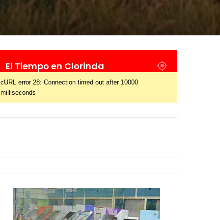
El Tiempo en Clorinda
cURL error 28: Connection timed out after 10000
milliseconds