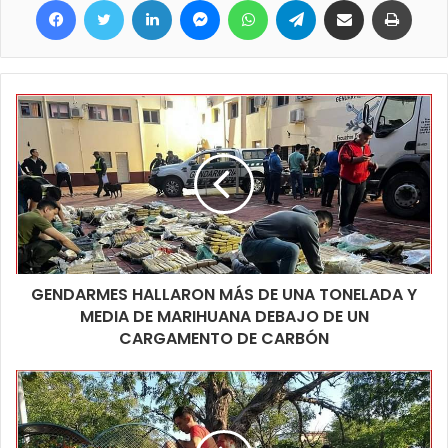
otros valores para otro tipo de vehículos. Las documentaciones
para hacer el trámite son la cedula verde o título de propiedad
del vehículo, carnet de conducir del conductor y como
elementos auxiliares se solicita matafuegos y balizas
triangulares, no incluidas en el vehículo, pero por ley es una
exigencia contar con esos elementos.
GENDARMES HALLARON MÁS DE UNA TONELADA Y
MEDIA DE MARIHUANA DEBAJO DE UN
CARGAMENTO DE CARBÓN