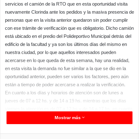
servicios el camión de la RTO que en esta oportunidad visita
nuevamente Clorinda ante los pedidos y la masiva presencia de
personas que en la visita anterior quedaron sin poder cumplir
con ese trámite de verificación que es obligatorio. Dicho camión
está ubicado en el predio del Polideportivo Municipal detrás del
edificio de la facultad y ya son los últimos días del mismo en
nuestra ciudad, por lo que aquellos interesados pueden
acercarse en lo que queda de esta semana, hay una realidad,
en esta visita la demanda no fue similar a la que se dio en la
oportunidad anterior, pueden ser varios los factores, pero aún
están a tiempo de poder acercarse a realizar la verificación.
En cuanto a los días y horarios de atención son de lunes a
jueves de 07 a 12 hs. y de 14 a 19 hs. mientras que los días
viernes la atención es de 07 a 12 hs y de 14 a 17 hs. en cuanto
a los costos debemos decir que los autos tienen un valor de
Mostrar más
verificación de $11.500, las pick up, utilitarios, todo terreno
tienen un valor de revisión de $14.500, remises $11.500 entre
Facebook
Twitter
LinkedIn
Messenger
WhatsApp
Telegram
Compartir por correo electrónico
Imprim