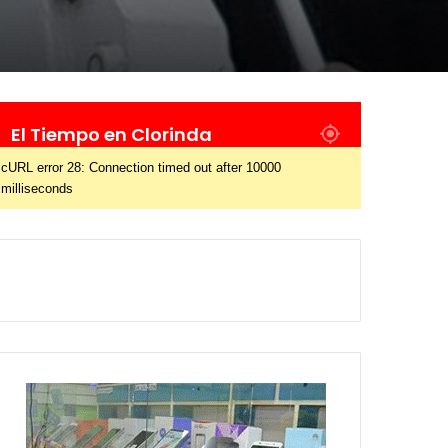
El Tiempo en Clorinda
cURL error 28: Connection timed out after 10000
milliseconds