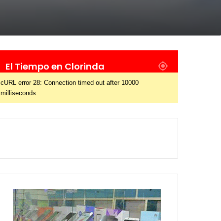
El Tiempo en Clorinda
cURL error 28: Connection timed out after 10000
milliseconds