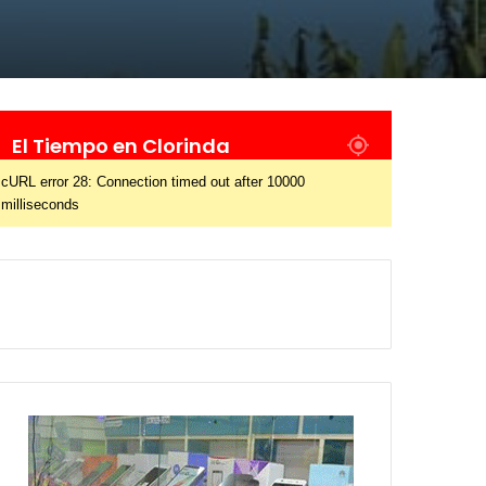
El Tiempo en Clorinda
cURL error 28: Connection timed out after 10000
milliseconds