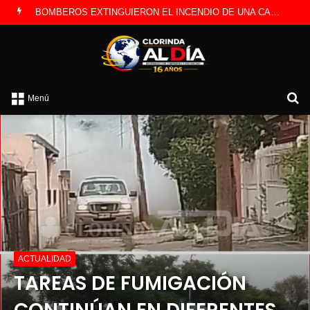
BOMBEROS EXTINGUIERON EL INCENDIO DE UNA CAMIONETA Y DETERMINARON QUE FUE POR UNA FALLA ELÉCTRICA
B
Menú
po
ACTUALIDAD
TAREAS DE FUMIGACIÓN