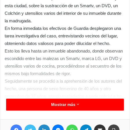
esta ciudad, sobre la sustracción de un Smartv, un DVD, un
Colchón y utensilios varios del interior de su inmueble durante
la madrugada.
En forma inmediata los efectivos de Guardia desplegaron una
tarea investigativa del caso, entrevistando vecinos del lugar,
obteniendo datos valiosos para poder dilucidar el hecho.
Esto los lleva hasta un inmueble abandonado, donde observan
escondido entre las malezas un Smartv, marca LG, un DVD y
utensilios varios de cocina, procediéndose al secuestro de los
mismos bajo formalidades de rigor.
Seguidamente se procedió a la aprehensión de los autores del
hecho, una persona de sexo femenino de 40 años y otro
masculino de 37 años, siendo trasladados a sede policial a los
fines legales pertinentes y alojados en celdas de la Unidad
Mostrar más
Penitenciaria femenina y Comisaría esta dependencia a
disposición de la magistratura interviniente.
Facebook
Twitter
LinkedIn
Messenger
WhatsApp
Telegram
Compartir por correo electrónico
Imprim
En tanto los bienes fueron reconocidos por el damnificado