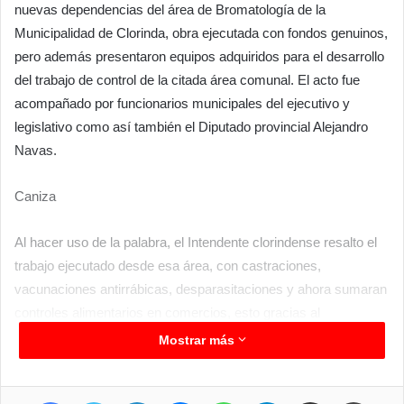
nuevas dependencias del área de Bromatología de la
Municipalidad de Clorinda, obra ejecutada con fondos genuinos,
pero además presentaron equipos adquiridos para el desarrollo
del trabajo de control de la citada área comunal. El acto fue
acompañado por funcionarios municipales del ejecutivo y
legislativo como así también el Diputado provincial Alejandro
Navas.
Caniza
Al hacer uso de la palabra, el Intendente clorindense resalto el
trabajo ejecutado desde esa área, con castraciones,
vacunaciones antirrábicas, desparasitaciones y ahora sumaran
controles alimentarios en comercios, esto gracias al
equipamiento adquirido, también se podrá hacer análisis de
Mostrar más
leishmaniasis, de forma totalmente gratuita. “Los días lunes,
martes y miércoles nuestros veterinarios podrán hacer
Facebook
Twitter
LinkedIn
Messenger
WhatsApp
Telegram
Compartir por correo electrónico
Imprimir