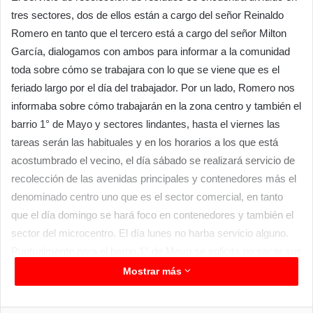
tres sectores, dos de ellos están a cargo del señor Reinaldo
Romero en tanto que el tercero está a cargo del señor Milton
García, dialogamos con ambos para informar a la comunidad
toda sobre cómo se trabajara con lo que se viene que es el
feriado largo por el día del trabajador. Por un lado, Romero nos
informaba sobre cómo trabajarán en la zona centro y también el
barrio 1° de Mayo y sectores lindantes, hasta el viernes las
tareas serán las habituales y en los horarios a los que está
acostumbrado el vecino, el día sábado se realizará servicio de
recolección de las avenidas principales y contenedores más el
denominado centro uno que es el sector comercial, en tanto
que el día domingo se hará foco en contenedores y también el
sector del microcentro. El día lunes no harba servicio alguno.
Puntualmente para el barrio 1° de Mayo se solicita no sacar sus
residuos durante el fin de semana ya que el recorrido
Mostrar más
domiciliario retornara el martes.
Para la zona del complejo habitacional la diagramación será