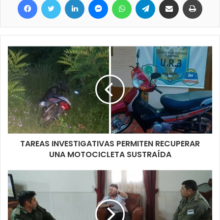
todos los argentinos, sobre eso recordó que la candidata a la
que el partido estuvo acompañando no logro superar esa
instancia y meterse en el balotaje por lo que hoy respeta la
decisión de las autoridades partidarias de ser neutrales y dejar
que la gente decida, elija lo que estiman puede cumplir sus
expectativas entre los dos candidatos que están en juego, Milei
o Massa, y al ser consultado si el voto en blanco es una opción
que está analizando dijo que no, ya tiene su decisión tomada
pero no la va decir, sin embargo manifestó que es importante
votar y ejercer ese derecho que tenemos de poder elegir a
nuestros representantes.
TAREAS INVESTIGATIVAS PERMITEN RECUPERAR
UNA MOTOCICLETA SUSTRAÍDA