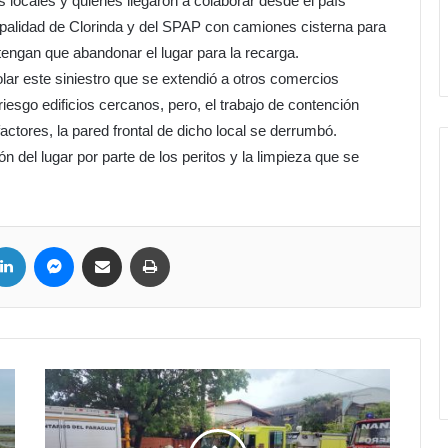
 locales y quienes llegaron a colaborar desde el país
ipalidad de Clorinda y del SPAP con camiones cisterna para
tengan que abandonar el lugar para la recarga.
olar este siniestro que se extendió a otros comercios
iesgo edificios cercanos, pero, el trabajo de contención
factores, la pared frontal de dicho local se derrumbó.
ón del lugar por parte de los peritos y la limpieza que se
ter
LinkedIn
Messenger
Compartir por correo electrónico
Imprimir