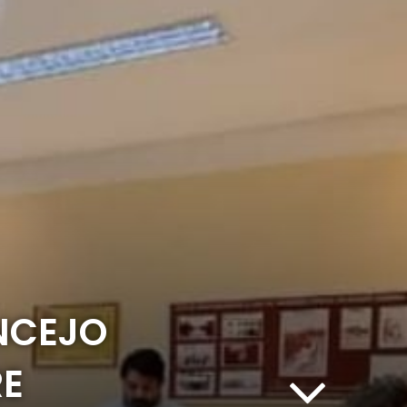
NCEJO
RE