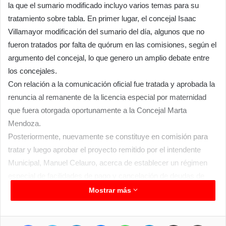
la que el sumario modificado incluyo varios temas para su
tratamiento sobre tabla. En primer lugar, el concejal Isaac
Villamayor modificación del sumario del día, algunos que no
fueron tratados por falta de quórum en las comisiones, según el
argumento del concejal, lo que genero un amplio debate entre
los concejales.
Con relación a la comunicación oficial fue tratada y aprobada la
renuncia al remanente de la licencia especial por maternidad
que fuera otorgada oportunamente a la Concejal Marta
Mendoza.
Posteriormente, nuevamente se constituye en comisión para
tratar y luego aprobar el proyecto remitido por el intendente
Municipal, Manuel Celauro, acerca de establecer un régimen
especial de facilidades de pago y cancelación de deudas de
carácter excepcional y modificación del código tributario
Mostrar más
municipal que quedo en 170 pesos por cada UT. En tanto la
facilidad de pago regirá desde el 1 de diciembre hasta el 31 de
Facebook
Twitter
LinkedIn
Messenger
WhatsApp
Telegram
Compartir por correo electrónico
Imprim