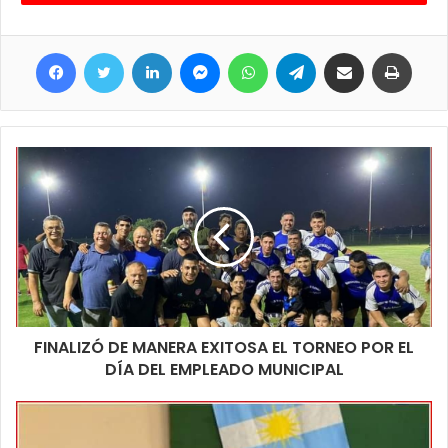
que la democracia está ganando y debemos aceptar lo que
decida el soberano.
Facebook
Twitter
LinkedIn
Messenger
WhatsApp
Telegram
Compartir por correo electrónico
Imprim
FINALIZÓ DE MANERA EXITOSA EL TORNEO POR EL
DÍA DEL EMPLEADO MUNICIPAL