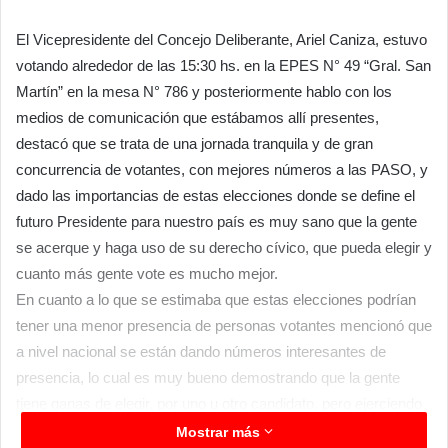
El Vicepresidente del Concejo Deliberante, Ariel Caniza, estuvo
votando alrededor de las 15:30 hs. en la EPES N° 49 “Gral. San
Martín” en la mesa N° 786 y posteriormente hablo con los
medios de comunicación que estábamos allí presentes,
destacó que se trata de una jornada tranquila y de gran
concurrencia de votantes, con mejores números a las PASO, y
dado las importancias de estas elecciones donde se define el
futuro Presidente para nuestro país es muy sano que la gente
se acerque y haga uso de su derecho cívico, que pueda elegir y
cuanto más gente vote es mucho mejor.
En cuanto a lo que se estimaba que estas elecciones podrían
tener una menor presencia de personas votantes mencionó que
a nivel nacional se están dando números interesantes de
presencia, lo cual es muy bueno demostrando que la gente
tiene ganas de elegir, por uno u otro candidato, pero ejerciendo
su derecho al voto. Más allá de los resultaos, lo importante es
Mostrar más