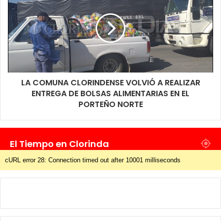
móviles de traslado, bajaban frente al cajero del complejo
habitacional, realizaban su operación y volvían a abordar el
móvil para regresar al barrio, antes de ingresar nuevamente el
personal de salud desarrollaba un trabajo amplio de
desinfección de cada uno de los módulos de los cajeros
automáticos.
LA COMUNA CLORINDENSE VOLVIÓ A REALIZAR
ENTREGA DE BOLSAS ALIMENTARIAS EN EL
PORTEÑO NORTE
El Tiempo en Clorinda
cURL error 28: Connection timed out after 10001 milliseconds