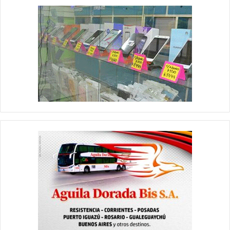
Juan Franco, funcionario municipal se encargaba de la
coordinación en el Porteño Norte, en tanto que en la zona del
cajero recibían a las personas el Secretario de Gobierno Walter
Martínez, y por parte de salud pública el Dr. Nelson Gutiérrez y
al Dr. Verónica Silvero, estos últimos resaltaron el trabajo del
personal de salud que están trabajando de manera
ininterrumpida entendiendo de la situación que nos toca
atravesar, por su parte Martínez desde la comuna resaltó el
trabajo general de las diferentes instituciones que están
formando parte del Consejo Municipal del COVID-19 que de
forma articulada está tratando de dar respuestas a las
necesidades que se van presentando en este ámbito tan
complejo como el que se presenta como consecuencia de la
pandemia.