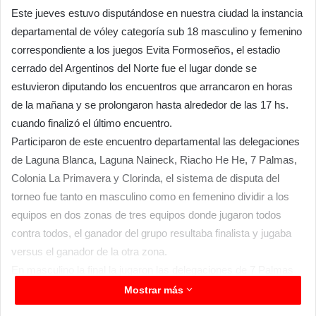
Este jueves estuvo disputándose en nuestra ciudad la instancia
departamental de vóley categoría sub 18 masculino y femenino
correspondiente a los juegos Evita Formoseños, el estadio
cerrado del Argentinos del Norte fue el lugar donde se
estuvieron diputando los encuentros que arrancaron en horas
de la mañana y se prolongaron hasta alrededor de las 17 hs.
cuando finalizó el último encuentro.
Participaron de este encuentro departamental las delegaciones
de Laguna Blanca, Laguna Naineck, Riacho He He, 7 Palmas,
Colonia La Primavera y Clorinda, el sistema de disputa del
torneo fue tanto en masculino como en femenino dividir a los
equipos en dos zonas de tres equipos donde jugaron todos
contra todos, el ganador del grupo resultaba finalista y jugaba
versus el ganador de la otra zona.
En masculino la final la jugaron las delegaciones de 7 Palmas
vs Clorinda, consagrándose el equipo local, en tanto que en
Mostrar más
femenino a final la disputaron Laguna Naineck vs Clorinda, y