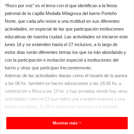
“Rezo por vos” es el lema con el que identifican a la fiesta
patronal de la capilla Medalla Milagrosa del barrio Porteño
Norte, que cada año reúne a una multitud en sus diferentes
actividades, en especial de las que participación instituciones
educativas de nuestra ciudad. Las actividades se iniciaron este
lunes 18 y se extienden hasta el 27 inclusive, a lo largo de
estos días serán diferentes temas los que se irán abordando y
con la participación e invitación especial a instituciones del
barrio y otras que participan frecuentemente.
Además de las actividades diarias como el rosario de la aurora
a las 06 hs. también se hacen adoraciones a las 18:30 hs. y
celebración o Misa a las 19 hs. y hay jornadas donde hay otras
actividades como el 23 que habrá una maratón mariana y una
noche con María. El 26 la tradicional serenata a la Medalla
Milagrosa y el día 27 a las 06 hs. habrá peregrinación de
miembros de las comunidades educativas del Instituto Técnico
Mostrar más
San José y el Instituto Santa Catalina Labouré y por la tarde