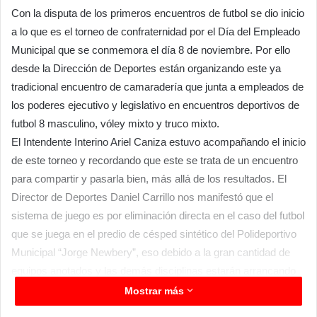
Con la disputa de los primeros encuentros de futbol se dio inicio
a lo que es el torneo de confraternidad por el Día del Empleado
Municipal que se conmemora el día 8 de noviembre. Por ello
desde la Dirección de Deportes están organizando este ya
tradicional encuentro de camaradería que junta a empleados de
los poderes ejecutivo y legislativo en encuentros deportivos de
futbol 8 masculino, vóley mixto y truco mixto.
El Intendente Interino Ariel Caniza estuvo acompañando el inicio
de este torneo y recordando que este se trata de un encuentro
para compartir y pasarla bien, más allá de los resultados. El
Director de Deportes Daniel Carrillo nos manifestó que el
sistema de juego es por eliminación directa en el caso del futbol
que se juega en el predio de césped sintético del Polideportivo
Municipal “Jorge Newbery”, eso debido a la gran cantidad de
equipos anotados y las demás disciplinas estarán arrancando
en los próximos días, la intención es poder finalizar antes del
Mostrar más
día 8 de noviembre.