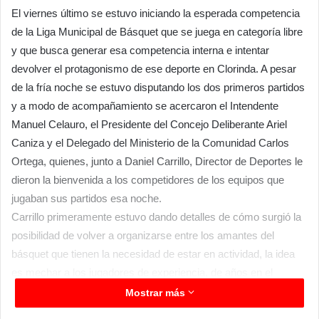
El viernes último se estuvo iniciando la esperada competencia
de la Liga Municipal de Básquet que se juega en categoría libre
y que busca generar esa competencia interna e intentar
devolver el protagonismo de ese deporte en Clorinda. A pesar
de la fría noche se estuvo disputando los dos primeros partidos
y a modo de acompañamiento se acercaron el Intendente
Manuel Celauro, el Presidente del Concejo Deliberante Ariel
Caniza y el Delegado del Ministerio de la Comunidad Carlos
Ortega, quienes, junto a Daniel Carrillo, Director de Deportes le
dieron la bienvenida a los competidores de los equipos que
jugaban sus partidos esa noche.
Carrillo primeramente estuvo dando detalles de cómo surgió la
posibilidad de volver a organizarse entre los amantes del
básquet que tienen la necesidad de estar en actividad, la idea
es mechar a los jugadores de experiencia, de años en el
deporte e incluir a los jóvenes que pertenecen a las escuelas de
Mostrar más
la ciudad, publicas y privadas.