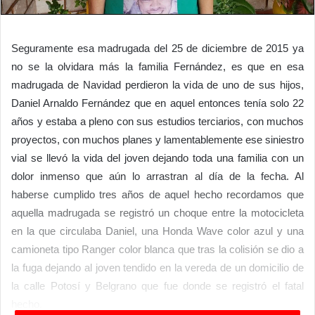
Seguramente esa madrugada del 25 de diciembre de 2015 ya
no se la olvidara más la familia Fernández, es que en esa
madrugada de Navidad perdieron la vida de uno de sus hijos,
Daniel Arnaldo Fernández que en aquel entonces tenía solo 22
años y estaba a pleno con sus estudios terciarios, con muchos
proyectos, con muchos planes y lamentablemente ese siniestro
vial se llevó la vida del joven dejando toda una familia con un
dolor inmenso que aún lo arrastran al día de la fecha. Al
haberse cumplido tres años de aquel hecho recordamos que
aquella madrugada se registró un choque entre la motocicleta
en la que circulaba Daniel, una Honda Wave color azul y una
camioneta tipo Ranger color blanca que tras la colisión se dio a
la fuga dejando al joven tendido en la vereda de un domicilio de
la calle Potosí y Belgrano que fue donde se registró el fatal
hecho.