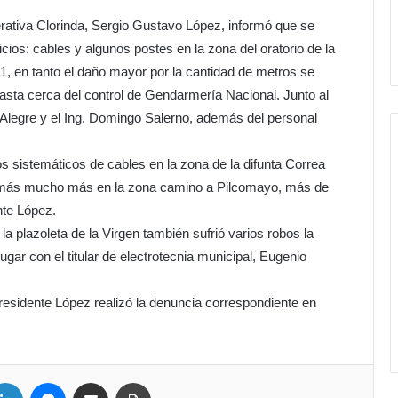
rativa Clorinda, Sergio Gustavo López, informó que se
icios: cables y algunos postes en la zona del oratorio de la
1, en tanto el daño mayor por la cantidad de metros se
hasta cerca del control de Gendarmería Nacional. Junto al
e Alegre y el Ing. Domingo Salerno, además del personal
sistemáticos de cables en la zona de la difunta Correa
además mucho más en la zona camino a Pilcomayo, más de
nte López.
a plazoleta de la Virgen también sufrió varios robos la
gar con el titular de electrotecnia municipal, Eugenio
residente López realizó la denuncia correspondiente en
ter
LinkedIn
Messenger
Compartir por correo electrónico
Imprimir