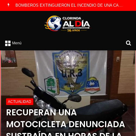
BOMBEROS EXTINGUIERON EL INCENDIO DE UNA CAMIONETA Y DETERMINARON QUE FUE POR UNA FALLA ELÉCTRICA
B
Menú
po
ACTUALIDAD
RECUPERAN UNA
MOTOCICLETA DENUNCIADA