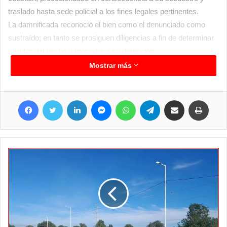
traslado hasta sede policial a los fines legales pertinentes.
La damnificada reconoció el bien como el denunciado como
sustraído; en tanto se prosiguen diligencias a fin de determinar
el autor del hecho y proceder a su detención.
Mostrar más
Facebook
Twitter
LinkedIn
Messenger
WhatsApp
Telegram
Compartir por correo electrónico
Imprim