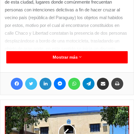
de esta ciudad, lugares donde comúnmente frecuentan
personas con intenciones delictivas a fin de hacer cruzar al
vecino país (república del Paraguay) los objetos mal habidos
por estos, motivo por el cual al encontrarse constituidos en
calle Chaco y Libertad constatan la presencia de dos personas
desplazándose a bordo de una motocicleta, trasladando un
objeto de gran porte, en este sentido se inicia un discreto
seguimiento llegando hasta la Costanera y calle Chaco de esta
Mostrar más
ciudad, lugar donde el masculino que carga un tanque de agua,
se despoja del elemento en cuestión, huyendo hacia la
Facebook
Twitter
LinkedIn
Messenger
WhatsApp
Telegram
Compartir por correo electrónico
Imprim
República del Paraguay, mientras que el conductor del rodado
emprende su huida hacia el barrio Libertad. Los agentes
intervinientes secuestran el tanque y lo trasladan a sede policial
para la continuidad de las actuaciones, se trataba de un tanque
de unos 350 litros según se informó.