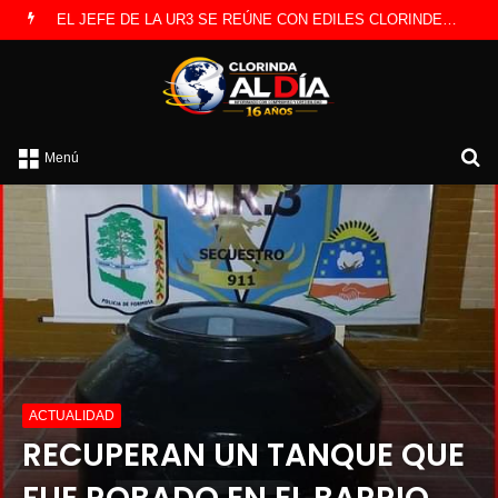
LANZAN INSCRIPCIONES PARA COMPETENCIA DE PESCA EN COSTAS DEL RÍO PARAGUAY
B
Menú
po
ACTUALIDAD
RECUPERAN UN TANQUE QUE